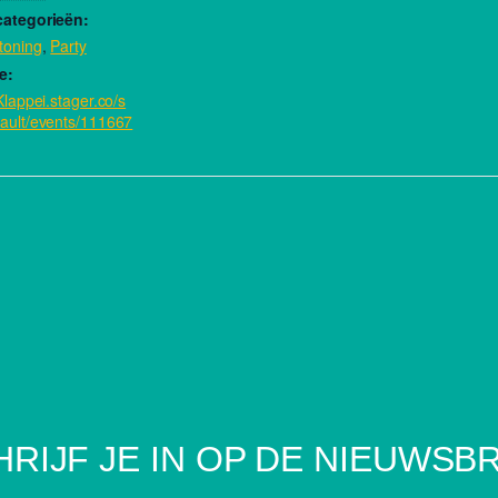
categorieën:
toning
,
Party
e:
/Klappei.stager.co/s
ault/events/111667
RIJF JE IN OP DE NIEUWSB