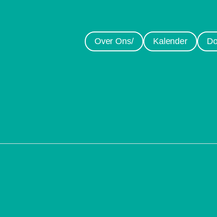
Over Ons/
Kalender
Do