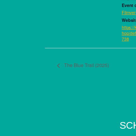
Event 
Filmver
Websit
https:/
hop/def
738
The Blue Trail (2025)
SCH