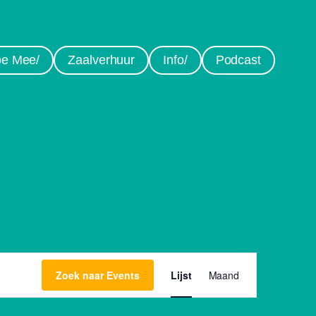
e Mee/
Zaalverhuur
Info/
Podcast
Event
Zoek naar Events
Lijst
Maand
weergaves
navigatie