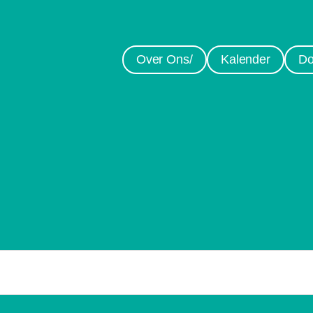
Over Ons/
Kalender
Do