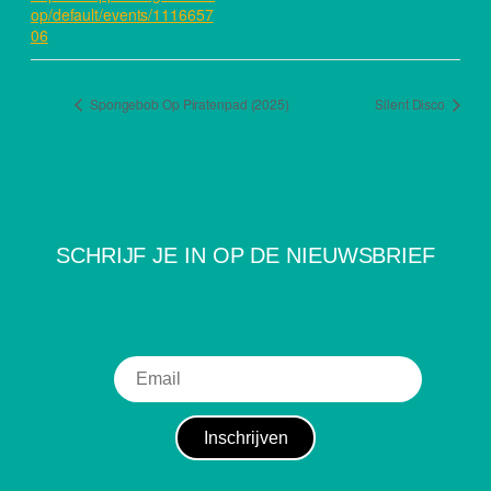
op/default/events/1116657
06
Spongebob Op Piratenpad (2025)
Silent Disco
SCHRIJF JE IN OP DE NIEUWSBRIEF