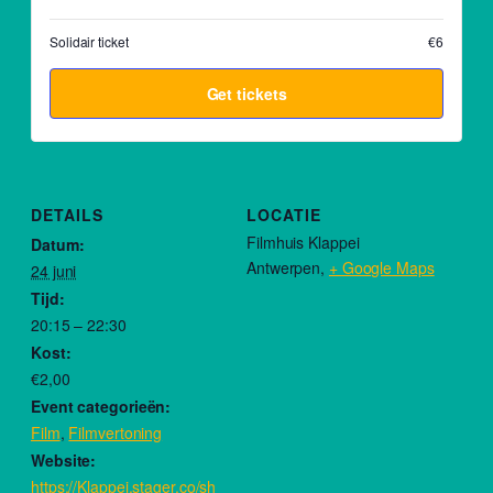
Solidair ticket
€6
Get tickets
DETAILS
LOCATIE
Filmhuis Klappei
Datum:
Antwerpen
,
+ Google Maps
24 juni
Tijd:
20:15 – 22:30
Kost:
€2,00
Event categorieën:
Film
,
Filmvertoning
Website:
https://Klappei.stager.co/sh