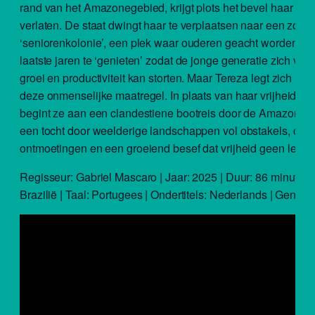
rand van het Amazonegebied, krijgt plots het bevel haar huis
verlaten. De staat dwingt haar te verplaatsen naar een zo
‘seniorenkolonie’, een plek waar ouderen geacht worden va
laatste jaren te ‘genieten’ zodat de jonge generatie zich voll
groei en productiviteit kan storten. Maar Tereza legt zich niet
deze onmenselijke maatregel. In plaats van haar vrijheid op
begint ze aan een clandestiene bootreis door de Amazone. W
een tocht door weelderige landschappen vol obstakels, onv
ontmoetingen en een groeiend besef dat vrijheid geen leeftij
Regisseur: Gabriel Mascaro | Jaar: 2025 | Duur: 86 minuten 
Brazilië | Taal: Portugees | Ondertitels: Nederlands | Genre