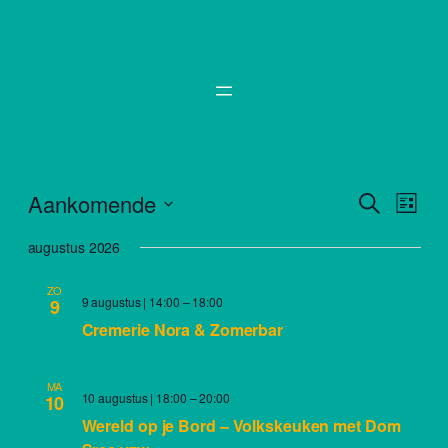
Even
Aankomende
Events
Zoeken
Lijst
weer
Search
Selecteer
navig
augustus 2026
een
and
datum.
ZO
Views
9 augustus | 14:00
–
18:00
9
Navigat
Cremerie Nora & Zomerbar
MA
10 augustus | 18:00
–
20:00
10
Wereld op je Bord – Volkskeuken met Dom