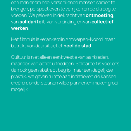
een manier om heel verschillende mensen samen te
brengen, perspectieven te verrijken en de dialoog te
voeden. We geloven in de kracht van
ontmoeting
,
van
solidariteit
, van verbinding en van
collectief
werken
.
Het filmhuis is verankerd in Antwerpen-Noord, maar
betrekt van daaruit actief
heel de stad
.
Cultuur is niet alleen een kwestie van aanbieden,
maar ook van actief uitnodigen. Solidariteit is voor ons
dan ook geen abstract begrip, maar een dagelijkse
praktijk: we geven ruimte aan initiatieven die kansen
creëren, ondersteunen wilde plannen en maken groei
mogelijk.
Veel meer dan een huis voor cultuurconsumenten,
zijn we een plaats waar we samen de stad maken met
zoveel mogelijk organisaties waar we raakvlakken
mee hebben.
Verandering begint bij het
durven in vraag stellen