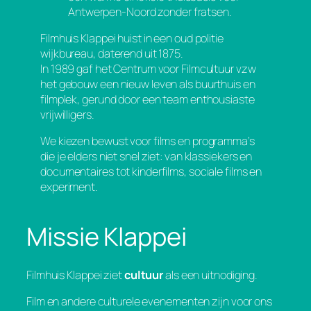
Antwerpen-Noord zonder fratsen.
Filmhuis Klappei huist in een oud politie
wijkbureau, daterend uit 1875.
In 1989 gaf het Centrum voor Filmcultuur vzw
het gebouw een nieuw leven als buurthuis en
filmplek, gerund door een team enthousiaste
vrijwilligers.
We kiezen bewust voor films en programma’s
die je elders niet snel ziet: van klassiekers en
documentaires tot kinderfilms, sociale films en
experiment.
Missie Klappei
Filmhuis Klappei ziet
cultuur
als een uitnodiging.
Film en andere culturele evenementen zijn voor ons