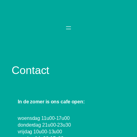
Spring
naar
de
inhoud
Contact
In de zomer is ons cafe open:
woensdag 11u00-17u00
donderdag 21u00-23u30
vrijdag 10u00-13u00