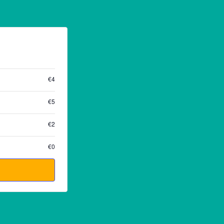
€4
€5
€2
€0