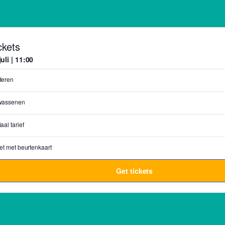
ckets
juli | 11:00
deren
wassenen
aal tarief
et met beurtenkaart
Get tickets