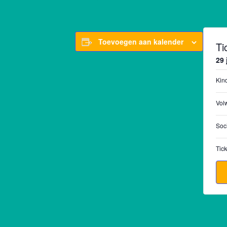
Toevoegen aan kalender
Ti
29 
Kin
Vol
Soci
Tick