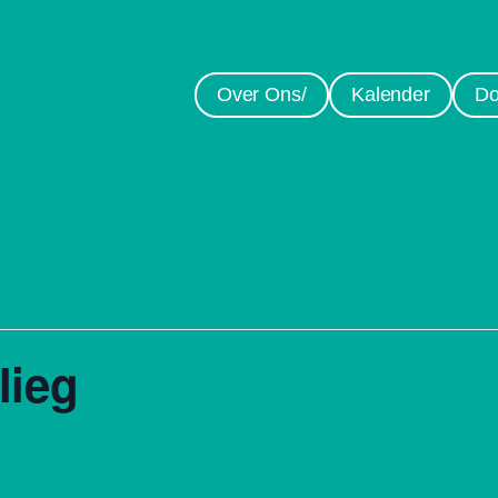
Over Ons/
Kalender
Do
lieg