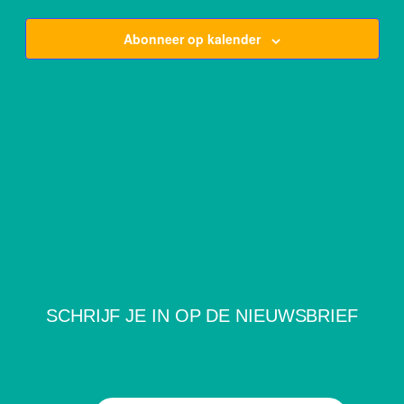
Views
Navigat
Abonneer op kalender
SCHRIJF JE IN OP DE NIEUWSBRIEF