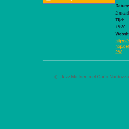
Datum
2 maar
Tijd:
18:30 –
Websit
https:/
hop/def
282
Jazz Matinee met Carlo Nardozza