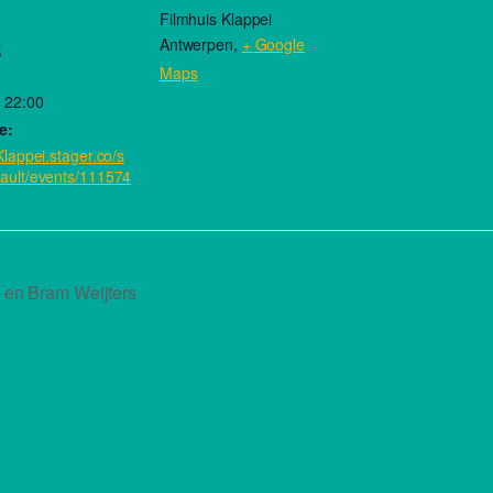
Filmhuis Klappei
:
Antwerpen
,
+ Google
t
Maps
 22:00
e:
/Klappei.stager.co/s
ault/events/111574
 en Bram Weijters