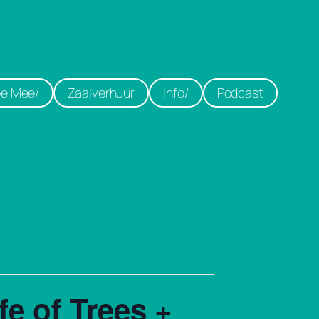
e Mee/
Zaalverhuur
Info/
Podcast
e of Trees +