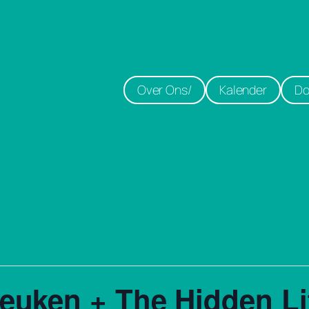
Over Ons/
Kalender
Do
uken + The Hidden Lif