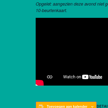
Opgelet: aangezien deze avond niet g
10-beurtenkaart.
DETAI
Toevoegen aan kalender