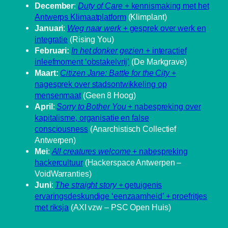
December
:
Duty of Care
+ kennismaking met het
Antwerps Klimaatplatform
(Klimplant)
Januari
:
Weg naar werk
+ gesprek over werk en
integratie
(Rising You)
Februari:
In het donker gezien
+ interactief
inleefmoment ‘obstakelvrij’
(De Markgrave)
Maart:
Citizen Jane: Battle for the City
+
nagesprek over stadsontwikkeling op
mensenmaat
(Geen 8 Hoog)
April
:
Sorry to Bother You
+ nabespreking over
kapitalisme, organisatie en false
consciousness
(Anarchistisch Collectief
Antwerpen)
Mei
:
All creatures welcome
+ nabespreking
hackercultuur
(Hackerspace Antwerpen –
VoidWarranties)
Juni
:
The straight story
+ getuigenis
ervaringsdeskundige ‘eenzaamheid’ + proefritjes
met riksja
(AXI vzw – PSC Open Huis)