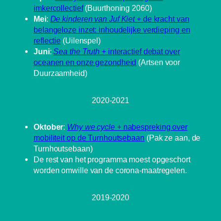
imkercollectief
(Buurthoning 2060)
Mei
:
De kinderen van Juf Kiet
+ de kracht van
belangeloze inzet: inhoudelijke verdieping en
reflectie
(Uilenspel)
Juni
:
Sea the Truth
+ interactief debat over
oceanen en onze gezondheid
(Artsen voor
Duurzaamheid)
2020-2021
Oktober
:
Why we cycle
+ nabespreking over
mobiliteit op de Turnhoutsebaan
(Pak ze aan, de
Turnhoutsebaan)
De rest van het programma moest opgeschort
worden omwille van de corona-maatregelen.
2019-2020