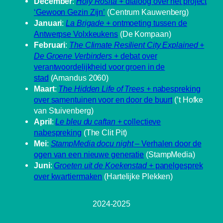
December
:
Holy Rosita
+ dialoog over het project
‘Gewoon Gezin Zijn’
(Centrum Kauwenberg)
Januari
:
La Brigade
+ ontmoeting tussen de
Antwerpse Volxkeukens
(De Kompaan)
Februari
:
The Climate Resilient City Explained
+
De Groene Verbinders
+ debat over
verantwoordelijkheid voor groen in de
stad
(Amandus 2060)
Maart
:
The Hidden Life of Trees
+ nabespreking
over samentuinen voor en door de buurt
(’t Hofke
van Stuivenberg)
April
:
Le bleu du caftan
+ collectieve
nabespreking
(The Clit Pit)
Mei
:
StampMedia docu night
– Verhalen door de
ogen van een nieuwe generatie
(StampMedia)
Juni
:
Groeten uit de Koekenstad
+ panelgesprek
over kwartiermaken
(Hartelijke Plekken)
2024-2025