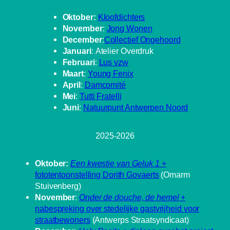
Oktober:
Kloofdichters
November
:
Jong Wonen
December
:
Collectief Ongehoord
Januari
: Atelier Overdruk
Februari
:
Lus vzw
Maart
:
Young Fenix
April
:
Damcomité
Mei
:
Tutti Fratelli
Juni
:
Natuurpunt Antwerpen Noord
2025-2026
Oktober:
Een kwestie van Geluk 1
+
fototentoonstelling Dorith Govaerts
(Omarm
Stuivenberg)
November
:
Onder de douche, de hemel
+
nabespreking over stedelijke gastvrijheid voor
straatbewoners
(Antwerps Straatsyndicaat)