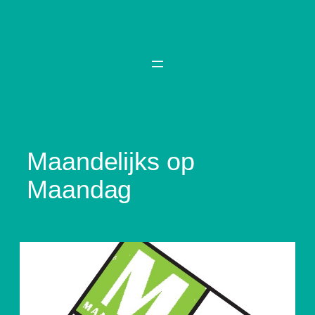
Spring
naar
de
inhoud
Maandelijks op
Maandag