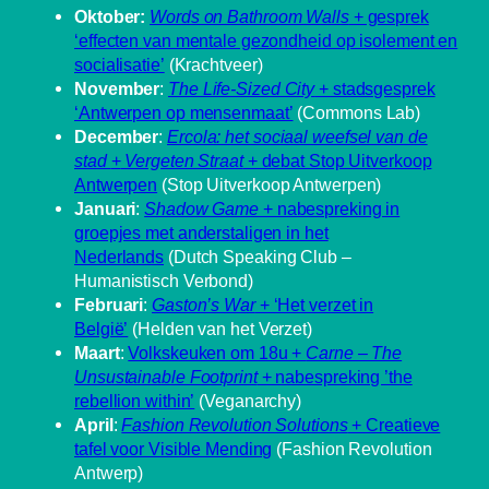
Oktober:
Words on Bathroom Walls
+ gesprek
‘effecten van mentale gezondheid op isolement en
socialisatie’
(Krachtveer)
November
:
The Life-Sized City
+ stadsgesprek
‘Antwerpen op mensenmaat’
(Commons Lab)
December
:
Ercola: het sociaal weefsel van de
stad
+
Vergeten Straat
+ debat Stop Uitverkoop
Antwerpen
(Stop Uitverkoop Antwerpen)
Januari
:
Shadow Game
+ nabespreking in
groepjes met anderstaligen in het
Nederlands
(Dutch Speaking Club –
Humanistisch Verbond)
Februari
:
Gaston’s War
+ ‘Het verzet in
België’
(Helden van het Verzet)
Maart
:
Volkskeuken om 18u +
Carne – The
Unsustainable Footprint
+ nabespreking ’the
rebellion within’
(Veganarchy)
April
:
Fashion Revolution Solutions
+ Creatieve
tafel voor Visible Mending
(Fashion Revolution
Antwerp)