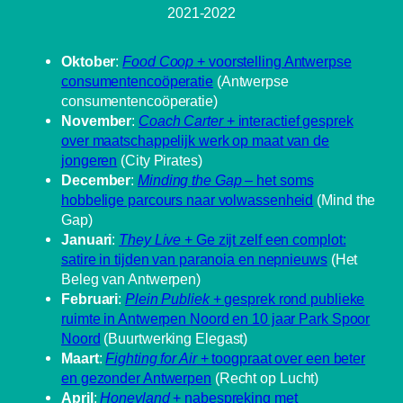
2021-2022
Oktober
:
Food Coop
+ voorstelling Antwerpse
consumentencoöperatie
(Antwerpse
consumentencoöperatie)
November
:
Coach Carter
+ interactief gesprek
over maatschappelijk werk op maat van de
jongeren
(City Pirates)
December
:
Minding the Gap
– het soms
hobbelige parcours naar volwassenheid
(Mind the
Gap)
Januari
:
They Live
+ Ge zijt zelf een complot:
satire in tijden van paranoia en nepnieuws
(Het
Beleg van Antwerpen)
Februari
:
Plein Publiek
+ gesprek rond publieke
ruimte in Antwerpen Noord en 10 jaar Park Spoor
Noord
(Buurtwerking Elegast)
Maart
:
Fighting for Air
+ toogpraat over een beter
en gezonder Antwerpen
(Recht op Lucht)
April
:
Honeyland
+ nabespreking met