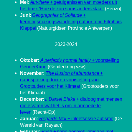
Mei
:
Aut-there
+ getuigenissen van moeders uit
het boek ‘Hoe de zon soms anders staat’
(Senzo)
Juni
:
Geographies of Solitude
+
kenningsmakingswandeling natuur rond Filmhuis
Klappei
(Natuurgidsen Provincie Antwerpen)
2023-2024
Oktober:
A perfectly normal family
+ voorstelling
GenderKring
(Genderkring vzw)
November:
The illusion of abundance
+
nabespreking door en voorstelling van
Grootouders voor het Klimaat
(Grootouders voor
het Klimaat)
December
:
I, Daniel Blake
+ dialoog met mensen
die ervaren wat het is om in armoede te
leven
(Recht-Op)
Januari:
Regarde-Moi
+ inleefsessie autisme
(De
Wereld van Rayaan)
Februari:
Push
+ panelgesprek ‘omgaan met