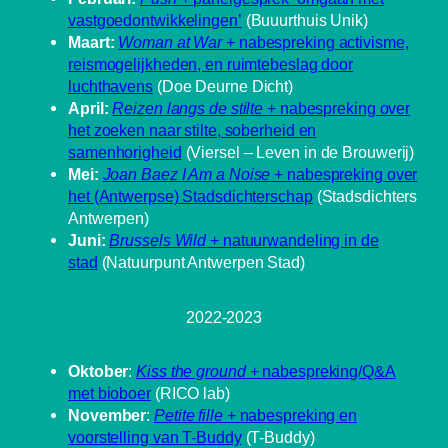
vastgoedontwikkelingen’
(Buuurthuis Unik)
Maart:
Woman at War
+ nabespreking activisme,
reismogelijkheden, en ruimtebeslag door
luchthavens
(Doe Deurne Dicht)
April:
Reizen langs de stilte
+ nabespreking over
het zoeken naar stilte, soberheid en
samenhorigheid
(Viersel – Leven in de Brouwerij)
Mei:
Joan Baez I Am a Noise
+ nabespreking over
het (Antwerpse) Stadsdichterschap
(Stadsdichters
Antwerpen)
Juni:
Brussels Wild
+ natuurwandeling in de
stad
(Natuurpunt Antwerpen Stad)
2022-2023
Oktober
:
Kiss the ground
+ nabespreking/Q&A
met bioboer
(RICO lab)
November
:
Petite fille
+ nabespreking en
voorstelling van T-Buddy
(T-Buddy)