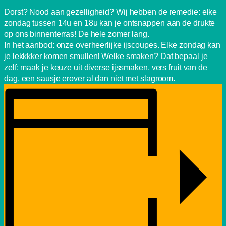
Dorst? Nood aan gezelligheid? Wij hebben de remedie: elke
zondag tussen 14u en 18u kan je ontsnappen aan de drukte
op ons binnenterras! De hele zomer lang.
In het aanbod: onze overheerlijke ijscoupes. Elke zondag kan
je lekkkker komen smullen! Welke smaken? Dat bepaal je
zelf: maak je keuze uit diverse ijssmaken, vers fruit van de
dag, een sausje erover al dan niet met slagroom.