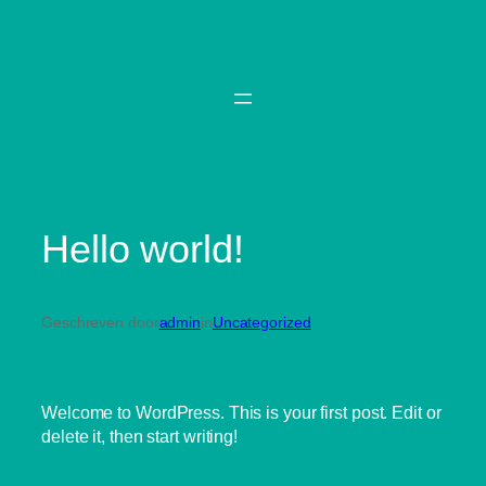
Spring
naar
de
inhoud
Hello world!
Geschreven door
admin
in
Uncategorized
Welcome to WordPress. This is your first post. Edit or
delete it, then start writing!