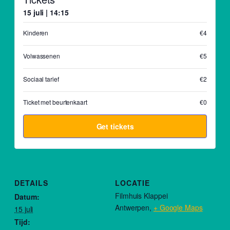
15 juli | 14:15
Kinderen
€4
Volwassenen
€5
Sociaal tarief
€2
Ticket met beurtenkaart
€0
Get tickets
DETAILS
LOCATIE
Filmhuis Klappei
Datum:
Antwerpen
,
+ Google Maps
15 juli
Tijd: