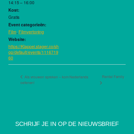
14:15 – 16:00
Kost:
Gratis
Event categorieën:
Film
,
Filmvertoning
Website:
https://Klappei.stager.co/sh
op/default/events/1116719
60
Rental Family
Als vrouwen spreken – kom Nederlands
oefenen!
SCHRIJF JE IN OP DE NIEUWSBRIEF