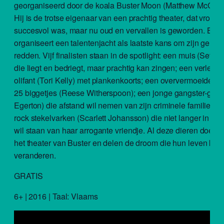
georganiseerd door de koala Buster Moon (Matthew McCon
Hij is de trotse eigenaar van een prachtig theater, dat vroege
succesvol was, maar nu oud en vervallen is geworden. Bust
organiseert een talentenjacht als laatste kans om zijn geliefd
redden. Vijf finalisten staan in de spotlight: een muis (Seth
die liegt en bedriegt, maar prachtig kan zingen; een verlegen
olifant (Tori Kelly) met plankenkoorts; een oververmoeide 
25 biggetjes (Reese Witherspoon); een jonge gangster-goril
Egerton) die afstand wil nemen van zijn criminele familie en
rock stekelvarken (Scarlett Johansson) die niet langer in d
wil staan van haar arrogante vriendje. Al deze dieren doen a
het theater van Buster en delen de droom die hun leven kan
veranderen.
GRATIS
6+ | 2016 | Taal: Vlaams