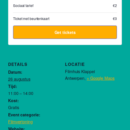
Sociaal tarief
€2
Ticket met beurtenkaart
€0
Get tickets
DETAILS
LOCATIE
Filmhuis Klappei
Datum:
Antwerpen
,
+ Google Maps
26 augustus
Tijd:
11:00 – 14:00
Kost:
Gratis
Event categorie:
Filmvertoning
Website: