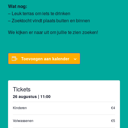
Wat nog:
– Leuk terras om iets te drinken
– Zoektocht vindt plaats buiten en binnen
We kijken er naar uit om jullie te zien zoeken!
Toevoegen aan kalender
Tickets
26 augustus | 11:00
Kinderen
€4
Volwassenen
€5