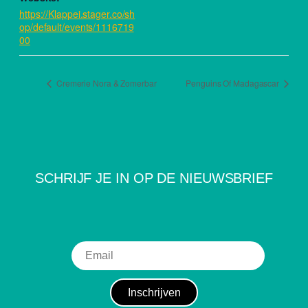
https://Klappei.stager.co/sh
op/default/events/1116719
00
Cremerie Nora & Zomerbar
Penguins Of Madagascar
SCHRIJF JE IN OP DE NIEUWSBRIEF