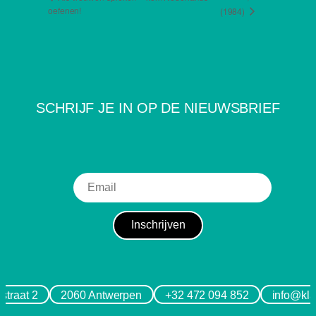
oefenen!
(1984)
SCHRIJF JE IN OP DE NIEUWSBRIEF
straat 2
2060 Antwerpen
+32 472 094 852
info@kla