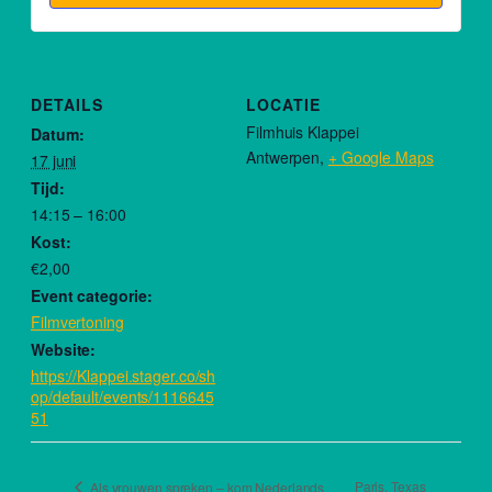
DETAILS
LOCATIE
Filmhuis Klappei
Datum:
Antwerpen
,
+ Google Maps
17 juni
Tijd:
14:15 – 16:00
Kost:
€2,00
Event categorie:
Filmvertoning
Website:
https://Klappei.stager.co/sh
op/default/events/1116645
51
Paris, Texas
Als vrouwen spreken – kom Nederlands