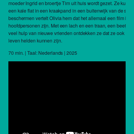
moeder Ingrid en broertje Tim uit huis wordt gezet. Ze kunne
een kale flat in een kraakpand in een buitenwijk van de stad
beschermen vertelt Olivia hem dat het allemaal een film is, w
hoofdpersonen zijn. Met een lach en een traan, een beetje 
veel hulp van nieuwe vrienden ontdekken ze dat ze ook in h
leven helden kunnen zijn.
70 min. | Taal: Nederlands | 2025