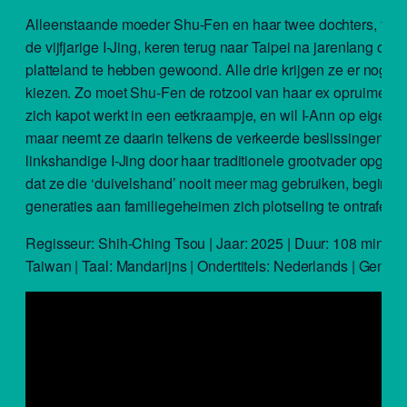
Alleenstaande moeder Shu-Fen en haar twee dochters, tiene
de vijfjarige I-Jing, keren terug naar Taipei na jarenlang op h
platteland te hebben gewoond. Alle drie krijgen ze er nogal 
kiezen. Zo moet Shu-Fen de rotzooi van haar ex opruimen te
zich kapot werkt in een eetkraampje, en wil I-Ann op eigen 
maar neemt ze daarin telkens de verkeerde beslissingen. Al
linkshandige I-Jing door haar traditionele grootvader opgedr
dat ze die ‘duivelshand’ nooit meer mag gebruiken, beginne
generaties aan familiegeheimen zich plotseling te ontrafelen
Regisseur: Shih-Ching Tsou | Jaar: 2025 | Duur: 108 min. | 
Taiwan | Taal: Mandarijns | Ondertitels: Nederlands | Genre