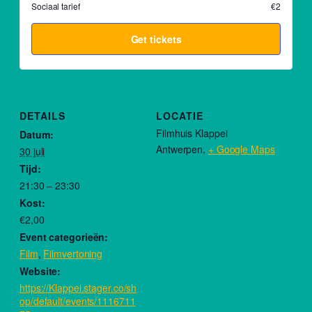
Sociaal tarief
€2
Get tickets
DETAILS
LOCATIE
Filmhuis Klappei
Datum:
Antwerpen
,
+ Google Maps
30 juli
Tijd:
21:30 – 23:30
Kost:
€2,00
Event categorieën:
Film
,
Filmvertoning
Website:
https://Klappei.stager.co/sh
op/default/events/1116711