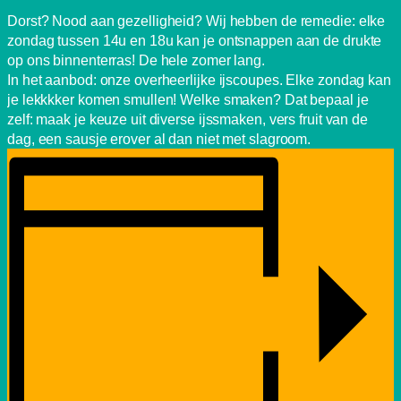
Dorst? Nood aan gezelligheid? Wij hebben de remedie: elke
zondag tussen 14u en 18u kan je ontsnappen aan de drukte
op ons binnenterras! De hele zomer lang.
In het aanbod: onze overheerlijke ijscoupes. Elke zondag kan
je lekkkker komen smullen! Welke smaken? Dat bepaal je
zelf: maak je keuze uit diverse ijssmaken, vers fruit van de
dag, een sausje erover al dan niet met slagroom.