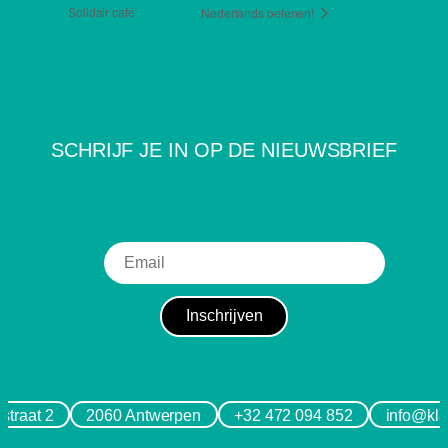
Solidair café
Nederlands oefenen!
SCHRIJF JE IN OP DE NIEUWSBRIEF
straat 2
2060 Antwerpen
+32 472 094 852
info@kla