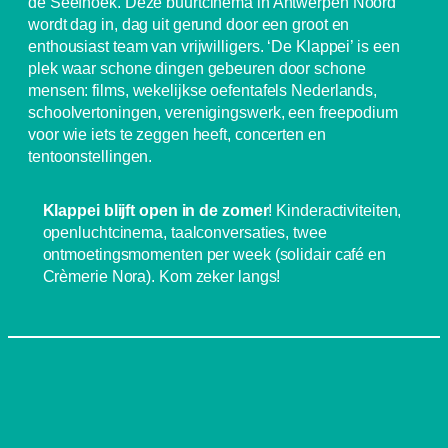
de Seefhoek. Deze buurtcinema in Antwerpen Noord
wordt dag in, dag uit gerund door een groot en
enthousiast team van vrijwilligers. ‘De Klappei’ is een
plek waar schone dingen gebeuren door schone
mensen: films, wekelijkse oefentafels Nederlands,
schoolvertoningen, verenigingswerk, een freepodium
voor wie iets te zeggen heeft, concerten en
tentoonstellingen.
Klappei blijft open in de zomer
! Kinderactiviteiten,
openluchtcinema, taalconversaties, twee
ontmoetingsmomenten per week (solidair café en
Crèmerie Nora). Kom zeker langs!
SCHRIJF JE IN OP DE NIEUWSBRIEF