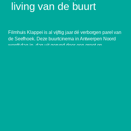
living van de buurt
Filmhuis Klappei is al vijftig jaar dé verborgen parel van
de Seefhoek. Deze buurtcinema in Antwerpen Noord
wordt dag in, dag uit gerund door een groot en
enthousiast team van vrijwilligers. ‘De Klappei’ is een
plek waar schone dingen gebeuren door schone
mensen: films, wekelijkse oefentafels Nederlands,
schoolvertoningen, verenigingswerk, een freepodium
voor wie iets te zeggen heeft, concerten en
tentoonstellingen.
Klappei blijft open in de zomer
! Kinderactiviteiten,
openluchtcinema, taalconversaties, twee
ontmoetingsmomenten per week (solidair café en
Crèmerie Nora). Kom zeker langs!