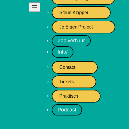
Steun Klappei
Je Eigen Project
Zaalverhuur
Info/
Contact
Tickets
Praktisch
Podcast