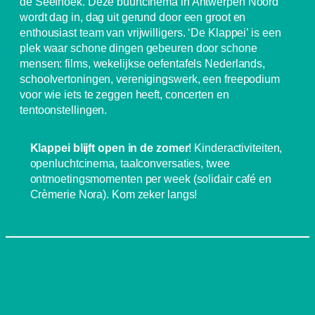
de Seefhoek. Deze buurtcinema in Antwerpen Noord
wordt dag in, dag uit gerund door een groot en
enthousiast team van vrijwilligers. ‘De Klappei’ is een
plek waar schone dingen gebeuren door schone
mensen: films, wekelijkse oefentafels Nederlands,
schoolvertoningen, verenigingswerk, een freepodium
voor wie iets te zeggen heeft, concerten en
tentoonstellingen.
Klappei blijft open in de zomer
! Kinderactiviteiten,
openluchtcinema, taalconversaties, twee
ontmoetingsmomenten per week (solidair café en
Crèmerie Nora). Kom zeker langs!
SCHRIJF JE IN OP DE NIEUWSBRIEF