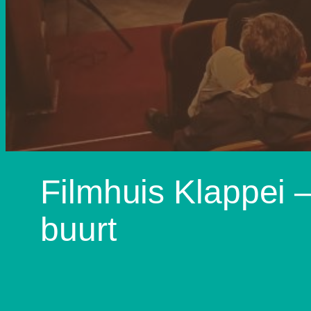
Filmhuis Klappei –
buurt