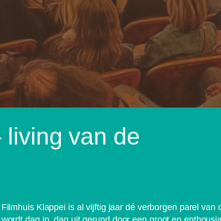
 living van de
Filmhuis Klappei is al vijftig jaar dé verborgen parel 
wordt dag in, dag uit gerund door een groot en enthousias