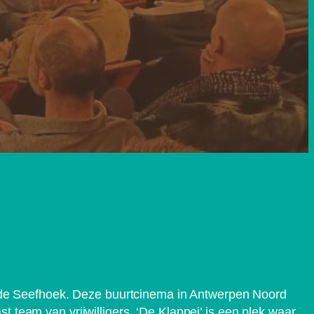
van de Seefhoek. Deze buurtcinema in Antwerpen Noord
t team van vrijwilligers. ‘De Klappei’ is een plek waar