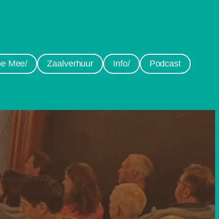
e Mee/
Zaalverhuur
Info/
Podcast